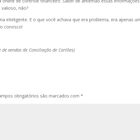
 online de controle financeiro. Saber de antemão essas informações
 valioso, não?
ma inteligente. E o que você achava que era problema, era apenas u
to conosco!
te de vendas de Conciliação de Cartões)
ampos obrigatórios são marcados com
*