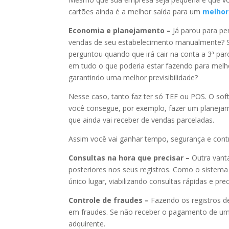
cartões ainda é a melhor saída para um
melhor
Economia e planejamento –
Já parou para pe
vendas de seu estabelecimento manualmente? S
perguntou quando que irá cair na conta a 3ª pa
em tudo o que poderia estar fazendo para mel
garantindo uma melhor previsibilidade?
Nesse caso, tanto faz ter só TEF ou POS. O soft
você consegue, por exemplo, fazer um planeja
que ainda vai receber de vendas parceladas.
Assim você vai ganhar tempo, segurança e contr
Consultas na hora que precisar –
Outra vanta
posteriores nos seus registros. Como o siste
único lugar, viabilizando consultas rápidas e pr
Controle de fraudes –
Fazendo os registros d
em fraudes. Se não receber o pagamento de uma
adquirente.