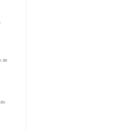
o
o
o de
ndo
s