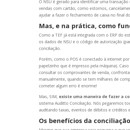
O NSU é gerado para identificar uma transação 
vendas com cartão, como estornos, cancelament
ajudar a fazer o fechamento de caixa no final do
Mas, e na prática, como fun
Como a TEF já está integrada com o ERP do estab
os dados de NSU e o código de autorização (par
conciliação.
Porém, como o POS é conectado à internet por 
papelzinho que é impresso pela máquina). Caso
consultar os comprovantes de venda, confrontar
manualmente, quando se tem milhares de comprov
cometer algum erro é enorme!
Mas, SIM,
existe uma maneira de fazer a co
sistema Auditto Conciliação. Nós pegaremos to
auditando taxas, eventos de débitos e créditos 
Os benefícios da conciliaçã
Mesmo que sua empresa seja pequena e que voc