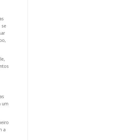
as
 se
sar
po,
le,
entos
tas
m um
heiro
m a