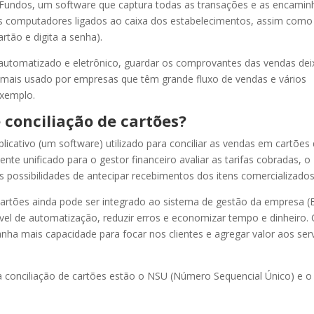
de Fundos, um software que captura todas as transações e as encamin
 nos computadores ligados ao caixa dos estabelecimentos, assim como
rtão e digita a senha).
automatizado e eletrônico, guardar os comprovantes das vendas dei
 mais usado por empresas que têm grande fluxo de vendas e vários
exemplo.
conciliação de cartões?
licativo (um software) utilizado para conciliar as vendas em cartões
te unificado para o gestor financeiro avaliar as tarifas cobradas, o
 possibilidades de antecipar recebimentos dos itens comercializados
 cartões ainda pode ser integrado ao sistema de gestão da empresa (
ível de automatização, reduzir erros e economizar tempo e dinheiro.
nha mais capacidade para focar nos clientes e agregar valor aos ser
a conciliação de cartões estão o NSU (Número Sequencial Único) e o