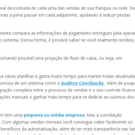
real descontada de cada uma das vendas de sua franquia ou rede. D
 mais a pena passar em cada adquirente, ajudando a reduzir perdas
mente compara as informações de pagamento entregues pela opera
o sistema. Dessa forma, é possível saber se você realmente recebeu
ornando possível uma projeção de fluxo de caixa, ou seja, um
a várias planilhas e gasta muito tempo para manter todas atualizad
 precisa de um sistema como o
Auditto Conciliação
. Além de poup
gração completa entre o processo de vendas e o seu controle finance
ções manuais e ganhar mais tempo para se dedicar ao sucesso dos
uem tem uma
pequena ou média empresa
. Mas a conciliação
o. Com algumas vendas mensais você consegue cobrir facilmente os
benefícios da automatização, além de ter mais transparência nas tar