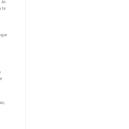
s às
 te
 que
o
de
as,