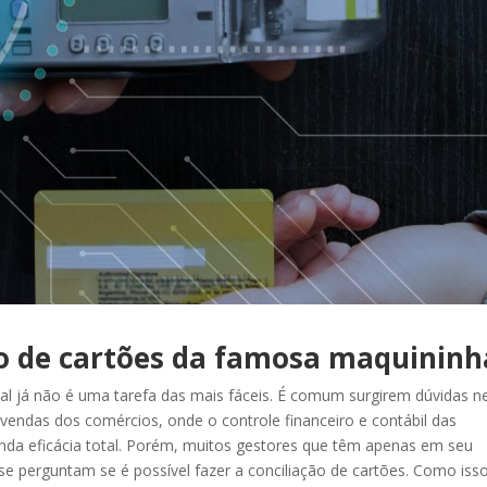
ão de cartões da famosa maquininh
 já não é uma tarefa das mais fáceis. É comum surgirem dúvidas n
vendas dos comércios, onde o controle financeiro e contábil das
nda eficácia total. Porém, muitos gestores que têm apenas em seu
se perguntam se é possível fazer a conciliação de cartões. Como iss