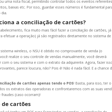
ou uma nota fiscal, permitindo controlar todos os eventos referente
os, baixas etc. Por isso, guardar esses números é fundamental para
 dia.
ciona a conciliação de cartões?
elecimento, fica muito mais fácil fazer a conciliação de cartões, já
a efetuar a operação) já são registrados diretamente no sistema de
sistema wireless, o NSU é obtido no comprovante de venda (o
 você realize o seu controle de vendas manualmente, você deverá
 com o seu sistema e com o extrato da adquirente. Agora, fazer iss
antes, parece loucura, não? Pois é! Não é nada fácil. E a chance 
nciliação de cartões apenas tendo o POS
! Basta, para isso, ter o
dos os extratos das operadoras e confrontaremos com as suas vend
e fraudes (caso ocorram)!
o de cartões
ê só tenha um POS para fazer todas as vendas, a conciliação de