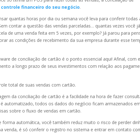
 controle financeiro do seu negócio
.
nsar quantas horas por dia ou semana você leva para conferir todas 
em contar a questão das vendas parceladas… quantas vezes você já
rcela de uma venda feita em 5 vezes, por exemplo? Já parou para pen
horar as condições de recebimento da sua empresa durante esse tem
ware de conciliação de cartão é o ponto essencial aqui! Afinal, com e
mento a longo prazo de seus investimentos com relação aos pagam
ole total de suas vendas com cartão.
gem da conciliação de cartão é a facilidade na hora de fazer consul
ma é automatizado, todos os dados do negócio ficam armazenados e
ecisas sobre o fluxo de vendas em cartão.
e forma automática, você também reduz muito o risco de perder din
 venda, é só conferir o registro no sistema e entrar em contato co