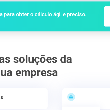
a para obter o cálculo ágil e preciso.
as soluções da
 sua empresa
es
