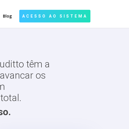
Blog
ACESSO AO SISTEMA
uditto têm a
lavancar os
em
total.
so.