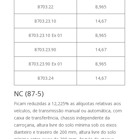
8703.22
8,965
8703.23.10
14,67
8703.23.10 Ex 01
8,965
8703.23.90
14,67
8703.23.90 Ex 01
8,965
8703.24
14,67
NC (87-5)
Ficam reduzidas a 12,225% as alíquotas relativas aos
veículos, de transmissão manual ou automática, com
caixa de transferência, chassis independente da
carroçaria, altura livre do solo mínima sob os eixos
dianteiro e traseiro de 200 mm, altura livre do solo