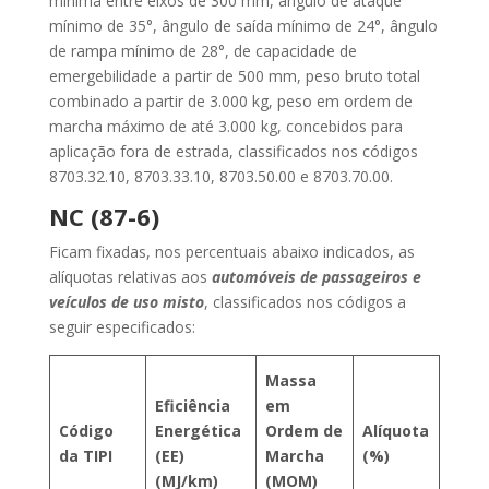
mínima entre eixos de 300 mm, ângulo de ataque
mínimo de 35°, ângulo de saída mínimo de 24°, ângulo
de rampa mínimo de 28°, de capacidade de
emergebilidade a partir de 500 mm, peso bruto total
combinado a partir de 3.000 kg, peso em ordem de
marcha máximo de até 3.000 kg, concebidos para
aplicação fora de estrada, classificados nos códigos
8703.32.10, 8703.33.10, 8703.50.00 e 8703.70.00.
NC (87-6)
Ficam fixadas, nos percentuais abaixo indicados, as
alíquotas relativas aos
automóveis de passageiros e
veículos de uso misto
, classificados nos códigos a
seguir especificados:
Massa
Eficiência
em
Código
Energética
Ordem de
Alíquota
da TIPI
(EE)
Marcha
(%)
(MJ/km)
(MOM)