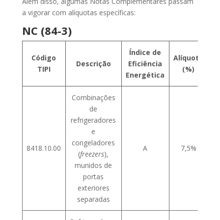
Além disso, algumas Notas Complementares passam
a vigorar com alíquotas específicas:
NC (84-3)
Índice de
Código
Alíquota
Descrição
Eficiência
TIPI
(%)
Energética
Combinações
de
refrigeradores
e
congeladores
8418.10.00
A
7,5%
(
freezers
),
munidos de
portas
exteriores
separadas