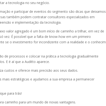
tar a tecnologia no seu negócio.
omação e participar de eventos do segmento são dicas que deixamos
resas também podem contratar consultores especializados em
reensão e implementação da tecnologia.
xo valor agregado é um bom início de caminho a trilhar, em vez de
só vez. É possível que a falta de know-how em um primeiro
e se o investimento for incondizente com a realidade e o conheci
ão de processos e colocar na prática a tecnologia gradualmente
os. E é aí que a Auditto aparece.
za custos e oferece mais precisão aos seus dados.
es mais estratégicas e ajudamos a sua empresa a permanecer
ique para trás!
abra caminho para um mundo de novas vantagens.