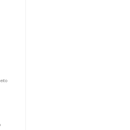
eito
o