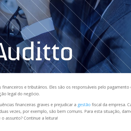
financeiros e tributários. Eles são os responsáveis pelo pagamento
ão legal do negócio.
ncias financeiras graves e prejudicar a
gestão
fiscal da empresa. C
uas vezes, por exemplo, são bem comuns. Para esta situação, dam
o assunto? Continue a leitura!