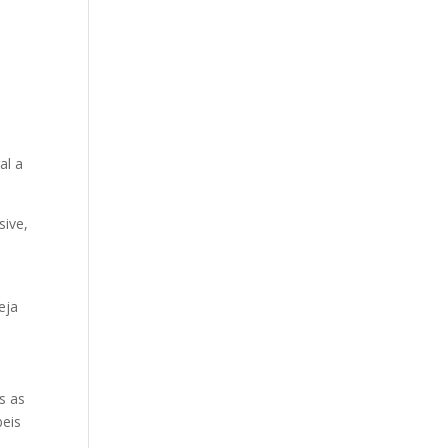
al a
sive,
m
eja
s as
beis