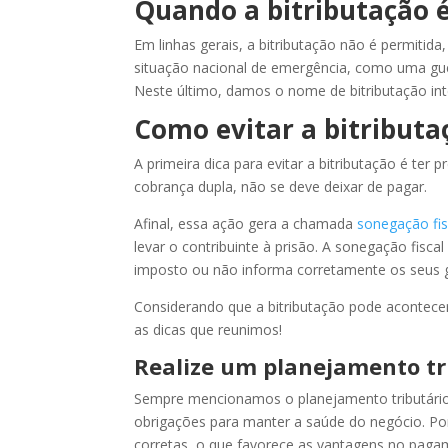
Quando a bitributação 
Em linhas gerais, a bitributação não é permiti
situação nacional de emergência, como uma gue
Neste último, damos o nome de bitributação int
Como evitar a bitributa
A primeira dica para evitar a bitributação é ter
cobrança dupla, não se deve deixar de pagar.
Afinal, essa ação gera a chamada
sonegação fis
levar o contribuinte à prisão. A sonegação fisc
imposto ou não informa corretamente os seus g
Considerando que a bitributação pode acontecer 
as dicas que reunimos!
Realize um planejamento tr
Sempre mencionamos o planejamento tributário 
obrigações para manter a saúde do negócio. Por
corretas, o que favorece as vantagens no paga