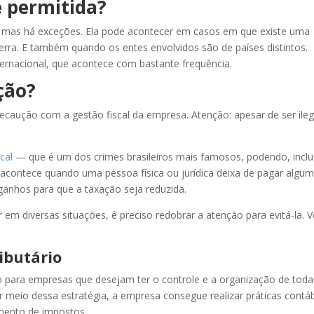
é permitida?
da, mas há exceções. Ela pode acontecer em casos em que existe uma
rra. E também quando os entes envolvidos são de países distintos.
ernacional, que acontece com bastante frequência.
ção?
 precaução com a gestão fiscal da empresa. Atenção: apesar de ser ileg
cal
— que é um dos crimes brasileiros mais famosos, podendo, inclu
al acontece quando uma pessoa física ou jurídica deixa de pagar algu
anhos para que a taxação seja reduzida.
em diversas situações, é preciso redobrar a atenção para evitá-la. V
ibutário
para empresas que desejam ter o controle e a organização de toda
 meio dessa estratégia, a empresa consegue realizar práticas contá
mento de impostos.