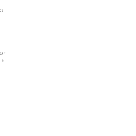
es.
o
sar
 E