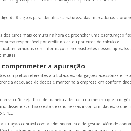
o de 8 dígitos para identificar a natureza das mercadorias e prom
 dos erros mais comuns na hora de preencher uma escrituração fis
a empresa responsável por emitir notas ou por erros de cálculo e
 acabam emitidas com informações inconsistentes nesses tipos. Iss
o multas.
o comprometer a apuração
dos completos referentes a tributações, obrigações acessórias e fret
nferência adequada de dados e mantenha a empresa em conformidad
 o envio não seja feito de maneira adequada ou mesmo que o negóc
Como dissemos, o Fisco está de olho nessas inconformidades, o que f
do SPED.
r a atuação contábil com a administrativa e de gestão. Além de conta
tências, é importante se preocuparem implementar uma cultura