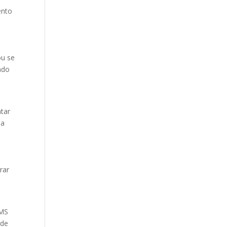
ento
ou se
ndo
ntar
ma
rar
CMS
 de