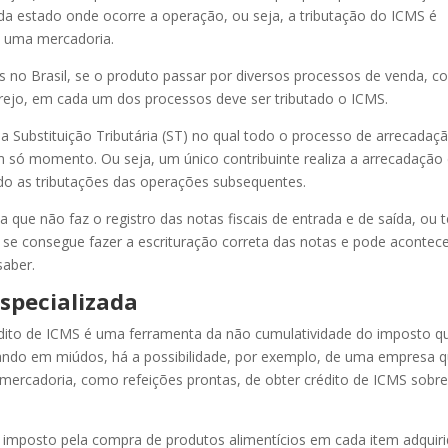
ada estado onde ocorre a operação, ou seja, a tributação do ICMS é
e uma mercadoria.
no Brasil, se o produto passar por diversos processos de venda, 
arejo, em cada um dos processos deve ser tributado o ICMS.
da a Substituição Tributária (ST) no qual todo o processo de arrecadaç
m só momento. Ou seja, um único contribuinte realiza a arrecadação
ndo as tributações das operações subsequentes.
que não faz o registro das notas fiscais de entrada e de saída, ou 
 se consegue fazer a escrituração correta das notas e pode acontec
saber.
specializada
édito de ICMS é uma ferramenta da não cumulatividade do imposto q
cando em miúdos, há a possibilidade, por exemplo, de uma empresa 
ercadoria, como refeições prontas, de obter crédito de ICMS sobr
 imposto pela compra de produtos alimentícios em cada item adquiri