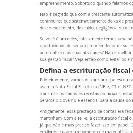
empreendimento. Sobretudo quando falamos do
Não é segredo que com a crescente automatização
contribuinte que sistematicamente deixa de pres
desconhecimento, descuido, negligência ou de m
Se você é um deles, infelizmente temos uma pé
oportunidade de ser um empreendedor de sucess
automatizam as suas atividades? Não é melhor e
sua gestão fiscal? Veja então como evitar os er
Defina a escrituração fiscal
Primeiramente, vamos deixar claro que escritur
usam a Nota Fiscal Eletrônica (NF-e, CT-e, NFC
transmitir os dados às receitas municipais, est
perante o Governo é essencial para a saúde do
Antigamente, essa prestação de contas era feit
mantinham. Com a NF-e, a escrituração fiscal d
já que não é mais preciso fazer isso em papel. O
em livros e o armazenamento de material físico