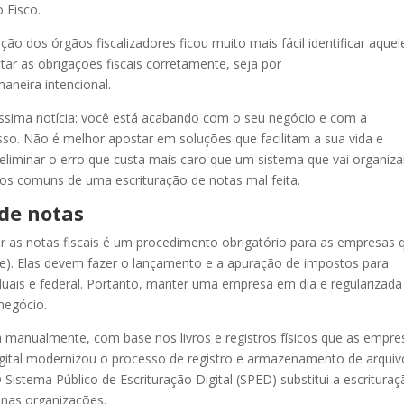
 Fisco.
 dos órgãos fiscalizadores ficou muito mais fácil identificar aquel
tar as obrigações fiscais corretamente, seja por
aneira intencional.
ssima notícia: você está acabando com o seu negócio e com a
o. Não é melhor apostar em soluções que facilitam a sua vida e
liminar o erro que custa mais caro que um sistema que vai organiza
ros comuns de uma escrituração de notas mal feita.
 de notas
ar as notas fiscais é um procedimento obrigatório para as empresas 
-e). Elas devem fazer o lançamento e a apuração de impostos para
aduais e federal. Portanto, manter uma empresa em dia e regularizada
 negócio.
a manualmente, com base nos livros e registros físicos que as empre
igital modernizou o processo de registro e armazenamento de arquiv
 Sistema Público de Escrituração Digital (SPED) substitui a escritura
 nas organizações.