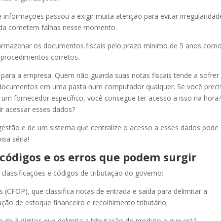
formações passou a exigir muita atenção para evitar irregularidad
ainda cometem falhas nesse momento.
io armazenar os documentos fiscais pelo prazo mínimo de 5 anos com
procedimentos corretos.
 para a empresa. Quem não guarda suas notas fiscais tende a sofrer
s documentos em uma pasta num computador qualquer. Se você preci
 um fornecedor específico, você consegue ter acesso a isso na hora?
r acessar esses dados?
, gestão e de um sistema que centralize o acesso a esses dados pode
isa séria!
 códigos e os erros que podem surgir
 classificações e códigos de tributação do governo:
 (CFOP), que classifica notas de entrada e saída para delimitar a
ção de estoque financeiro e recolhimento tributário;
o de 3 dígitos que delimita a tributação do produto e que está