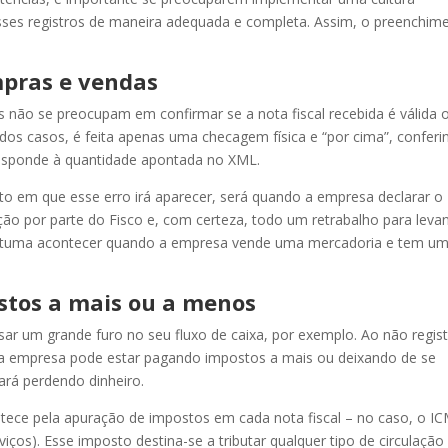
sses registros de maneira adequada e completa. Assim, o preenchim
mpras e vendas
 não se preocupam em confirmar se a nota fiscal recebida é válida 
 dos casos, é feita apenas uma checagem física e “por cima”, conferi
esponde à quantidade apontada no XML.
 em que esse erro irá aparecer, será quando a empresa declarar o
o por parte do Fisco e, com certeza, todo um retrabalho para leva
stuma acontecer quando a empresa vende uma mercadoria e tem u
stos a mais ou a menos
ar um grande furo no seu fluxo de caixa, por exemplo. Ao não regist
 sua empresa pode estar pagando impostos a mais ou deixando de se
ará perdendo dinheiro.
ntece pela apuração de impostos em cada nota fiscal – no caso, o I
iços). Esse imposto destina-se a tributar qualquer tipo de circulação