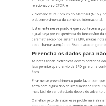
relacionado ao CFOP; e
– Nomenclatura Comum do Mercosul (NCM), códig
o desenvolvimento do comércio internacional.
Justamente nesse ponto é que acontecem alguns
digital. Seja por inexperiência do funcionário d
parametrização nos sistemas ERP, muitas notas
pode chamar atenção do Fisco e acabar gerand
Preencha os dados para nã
As notas fiscais eletrônicas devem conter os da
Isso permite que o envio da EFD gere uma co
fiscal.
Errar nesse preenchimento pode fazer com que
sofra com algum tipo de irregularidade fiscal. 
mais fácil de ser detectado depois do advento 
O melhor jeito de evitar esse problema é alinha
com uma ferramenta que aponte essas inconsis