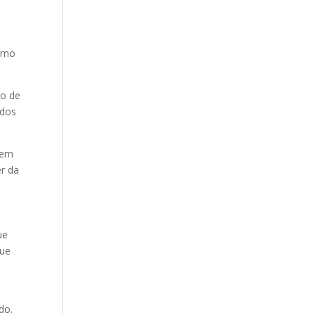
como
ão de
 dos
tem
er da
ue
que
e
do.