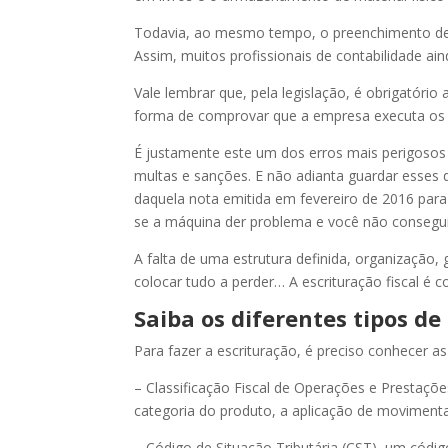
Todavia, ao mesmo tempo, o preenchimento de in
Assim, muitos profissionais de contabilidade 
Vale lembrar que, pela legislação, é obrigatór
forma de comprovar que a empresa executa os 
É justamente este um dos erros mais perigosos
multas e sanções. E não adianta guardar esse
daquela nota emitida em fevereiro de 2016 para
se a máquina der problema e você não consegui
A falta de uma estrutura definida, organização
colocar tudo a perder… A escrituração fiscal é co
Saiba os diferentes tipos de
Para fazer a escrituração, é preciso conhecer as
– Classificação Fiscal de Operações e Prestações
categoria do produto, a aplicação de movimenta
– Código de Situação Tributária (CST), um códig