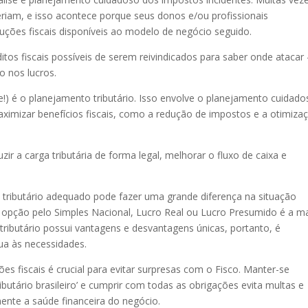
iam, e isso acontece porque seus donos e/ou profissionais
uções fiscais disponíveis ao modelo de negócio seguido.
tos fiscais possíveis de serem reivindicados para saber onde atacar 
o nos lucros.
nte!) é o planejamento tributário. Isso envolve o planejamento cuidad
ximizar benefícios fiscais, como a redução de impostos e a otimiza
r a carga tributária de forma legal, melhorar o fluxo de caixa e
tributário adequado pode fazer uma grande diferença na situação
 a opção pelo Simples Nacional, Lucro Real ou Lucro Presumido é a m
tributário possui vantagens e desvantagens únicas, portanto, é
ua às necessidades.
s fiscais é crucial para evitar surpresas com o Fisco. Manter-se
butário brasileiro’ e cumprir com todas as obrigações evita multas e
ente a saúde financeira do negócio.