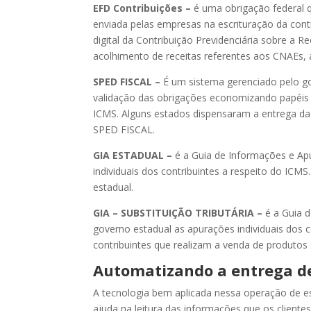
EFD Contribuições –
é uma obrigação federal q
enviada pelas empresas na escrituração da cont
digital da Contribuição Previdenciária sobre a Re
acolhimento de receitas referentes aos CNAEs, a
SPED FISCAL –
É um sistema gerenciado pelo go
validação das obrigações economizando papéis f
ICMS. Alguns estados dispensaram a entrega da
SPED FISCAL.
GIA ESTADUAL –
é a Guia de Informações e Ap
individuais dos contribuintes a respeito do ICM
estadual.
GIA – SUBSTITUIÇÃO TRIBUTÁRIA –
é a Guia 
governo estadual as apurações individuais dos 
contribuintes que realizam a venda de produtos
Automatizando a entrega d
A tecnologia bem aplicada nessa operação de es
ajuda na leitura das informações que os client