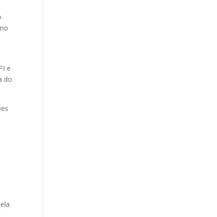
o
 no
PI e
a do
ões
 ela