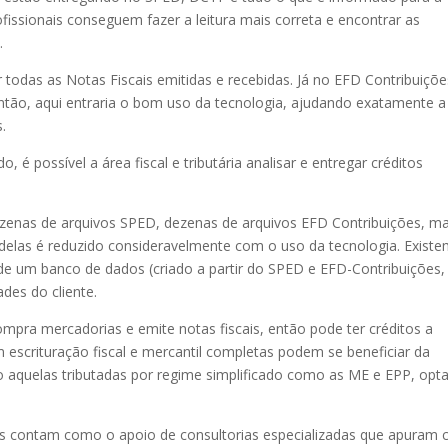
fissionais conseguem fazer a leitura mais correta e encontrar as
.
r todas as Notas Fiscais emitidas e recebidas. Já no EFD Contribuiçõe
tão, aqui entraria o bom uso da tecnologia, ajudando exatamente a
.
 é possível a área fiscal e tributária analisar e entregar créditos
zenas de arquivos SPED, dezenas de arquivos EFD Contribuições, ma
 delas é reduzido consideravelmente com o uso da tecnologia. Exist
de um banco de dados (criado a partir do SPED e EFD-Contribuições,
des do cliente.
pra mercadorias e emite notas fiscais, então pode ter créditos a
escrituração fiscal e mercantil completas podem se beneficiar da
o aquelas tributadas por regime simplificado como as ME e EPP, opt
ões contam como o apoio de consultorias especializadas que apuram