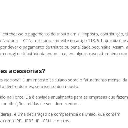
l entende-se o pagamento do tributo em si (imposto, contribuição, t
io Nacional – CTN, mais precisamente no artigo 113, § 1, que diz que 
 por dever o pagamento de tributo ou penalidade pecuniária. Assim, 
om o regime tributário da empresa e, em alguns casos, também com
ões acessórias?
s Nacional. É um imposto calculado sobre o faturamento mensal da
 dentro do mês, será isento do imposto.
ido na Fonte. Ela é enviada anualmente para as empresas que faze
contribuições retidas de seus fornecedores.
ederais, é uma declaração de competência da União, que contém
 como IRPJ, IRRF, IPI, CSLL e outros.