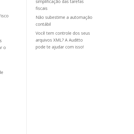
simplificação das tarefas
fiscais
Fisco
Não subestime a automação
contábil
Você tem controle dos seus
arquivos XML? A Auditto
s
pode te ajudar com isso!
ar o
de