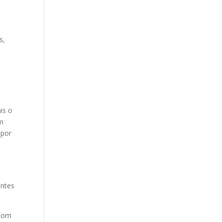
s,
is o
em
 por
antes
 com