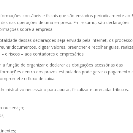
nformações contábeis e fiscais que são enviados periodicamente ao 
cidentes nas operações de uma empresa. Em resumo, são declarações
nformações sobre a empresa.
totalidade dessas declarações seja enviada pela internet, os processo
nir documentos, digitar valores, preencher e recolher guias, realiz
 – e riscos – aos contadores e empresários.
m a função de organizar e declarar as obrigações acessórias das
nformações dentro dos prazos estipulados pode gerar o pagamento 
compromete o fluxo de caixa.
inistrativo necessário para apurar, fiscalizar e arrecadar tributos.
a ou serviço;
os;
tinentes;