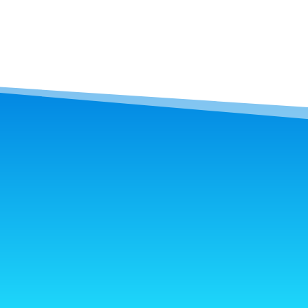
R. Ascencional, 284
Vila Andrade - 05713-430
São Paulo - SP