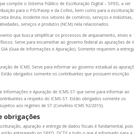
ue compõe o Sistema Público de Escrituração Digital – SPED, a ser
ribuição para o PIS/Pasep e da Cofins, bem como para a escrituraçã
ceita Bruta, incidente nos setores de comércio, serviços e indústrias,
tividades, serviços e produtos (NCM) nela relacionados.
verno que busca simplificar os processos de arquivamento, envio e
ísicos. Serve para encaminhar ao governo federal as apurações de I
 GIA (Guia de Informações e Apuração). Somente requerem a entreg
uração de ICMS. Serve para informar ao governo estadual as apuraç
S. Estão obrigados somente os contribuintes que possuem inscrição
de Informações e Apuração de ICMS-ST que serve para informar ao
contribuintes a respeito do ICMS-ST. Estão obrigados somente os
 sujeitos aos regimes de ST (Convênio ICMS 92/2015).
e obrigações
crituração, apuração e entrega de dados fiscais é fundamental, pois
es estão entregando no SPED, DCTF e tudo o que é informado para a