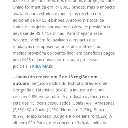
855,7 bilhões nos próximos dez anos. A projeção para
União foi mantida em R$ 800,3 bilhões, mas o impacto
avaliado para estados e municípios recebeu um
adicional de R$ 55,4 bilhões. A economia total de
todos os projetos aprovados na área de previdência
deve ser de R$ 1,159 trilhão. Para chegar a esse
balanço, também foi avaliado o impacto das
mudanças nas aposentadorias dos militares, da
medida provisória do “pente-fino” em benefícios pagos
pelo INSS e das novas normas para processos
judiciais.
SAIBA MAIS!
–
Indústria cresce em 7 de 15 regiões em
outubro.
Segundo dados do Instituto Brasileiro de
Geografia e Estatística (IBGE), a indústria nacional
cresceu 0,8% em outubro. A produção avançou em
sete dos 15 locais pesquisados: Goiás (4%), Amazonas
(2,3%), São Paulo (1,5%), Nordeste (1,2%), Bahia
(0,9%), Mato Grosso (0,6%) e Rio de Janeiro (0,2%). A
alta em São Paulo, que concentra 34% da indústria