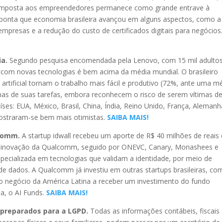
 imposta aos empreendedores permanece como grande entrave à
 aponta que economia brasileira avançou em alguns aspectos, como a
empresas e a redução do custo de certificados digitais para negócios
ia.
Segundo pesquisa encomendada pela Lenovo, com 15 mil adulto
ros com novas tecnologias é bem acima da média mundial. O brasileiro
a artificial tornam o trabalho mais fácil e produtivo (72%, ante uma m
as de suas tarefas, embora reconhecem o risco de serem vítimas d
es: EUA, México, Brasil, China, Índia, Reino Unido, França, Alemanh
mostraram-se bem mais otimistas.
SAIBA MAIS!
lcomm.
A startup idwall recebeu um aporte de R$ 40 milhões de reais
 inovação da Qualcomm, seguido por ONEVC, Canary, Monashees e
ecializada em tecnologias que validam a identidade, por meio de
de dados. A Qualcomm já investiu em outras startups brasileiras, co
ro negócio da América Latina a receber um investimento do fundo
sa, o AI Funds.
SAIBA MAIS!
 preparados para a LGPD.
Todas as informações contábeis, fiscais