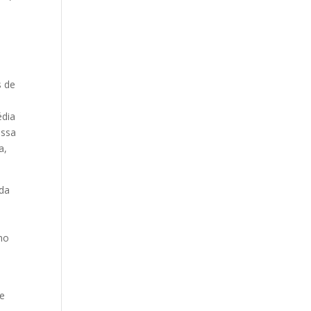
.
s de
édia
essa
a,
 da
mo
 e