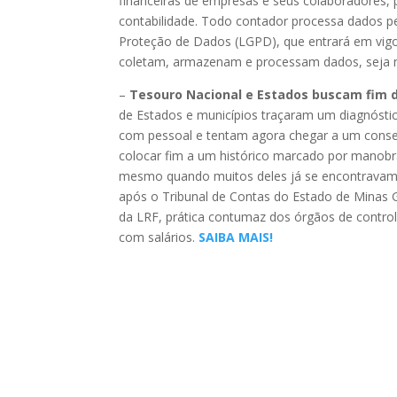
financeiras de empresas e seus colaboradores, p
contabilidade. Todo contador processa dados pe
Proteção de Dados (LGPD), que entrará em vigo
coletam, armazenam e processam dados, seja na 
–
Tesouro Nacional e Estados buscam fim 
de Estados e municípios traçaram um diagnóstico
com pessoal e tentam agora chegar a um consen
colocar fim a um histórico marcado por manob
mesmo quando muitos deles já se encontravam
após o Tribunal de Contas do Estado de Minas Ge
da LRF, prática contumaz dos órgãos de contro
com salários.
SAIBA MAIS!