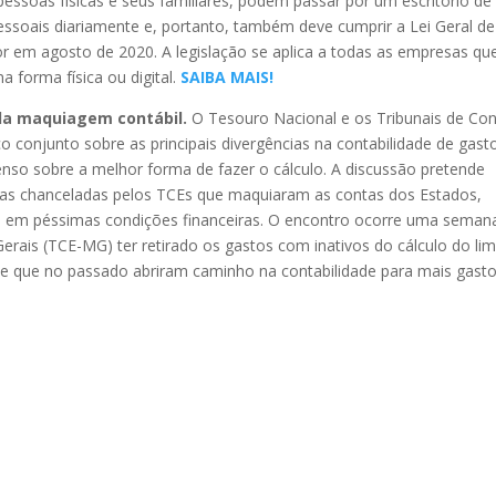
essoas físicas e seus familiares, podem passar por um escritório de
ssoais diariamente e, portanto, também deve cumprir a Lei Geral de
r em agosto de 2020. A legislação se aplica a todas as empresas qu
forma física ou digital.
SAIBA MAIS!
da maquiagem contábil.
O Tesouro Nacional e os Tribunais de Co
 conjunto sobre as principais divergências na contabilidade de gast
so sobre a melhor forma de fazer o cálculo. A discussão pretende
ras chanceladas pelos TCEs que maquiaram as contas dos Estados,
 em péssimas condições financeiras. O encontro ocorre uma seman
rais (TCE-MG) ter retirado os gastos com inativos do cálculo do lim
le que no passado abriram caminho na contabilidade para mais gast