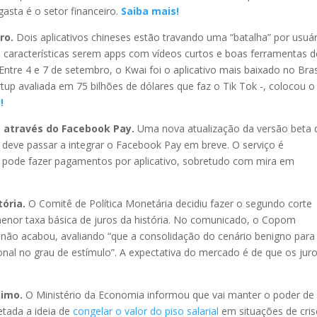
asta é o setor financeiro.
Saiba mais!
ro.
Dois aplicativos chineses estão travando uma “batalha” por usuá
 características serem apps com vídeos curtos e boas ferramentas d
Entre 4 e 7 de setembro, o Kwai foi o aplicativo mais baixado no Bras
tup avaliada em 75 bilhões de dólares que faz o Tik Tok -, colocou o
!
através do Facebook Pay.
Uma nova atualização da versão beta 
deve passar a integrar o Facebook Pay em breve. O serviço é
cê pode fazer pagamentos por aplicativo, sobretudo com mira em
tória.
O Comitê de Política Monetária decidiu fazer o segundo corte
menor taxa básica de juros da história. No comunicado, o Copom
os não acabou, avaliando “que a consolidação do cenário benigno para
ional no grau de estímulo”. A expectativa do mercado é de que os jur
nimo.
O Ministério da Economia informou que vai manter o poder de
etada a ideia de
congelar o valor do piso salarial
em situações de cris