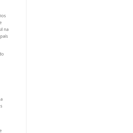
rios
e
il na
 país
do
 a
os
e