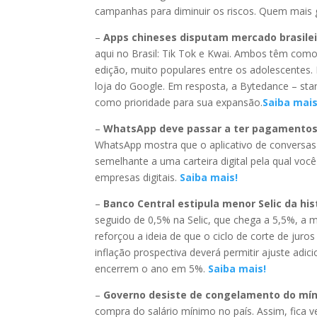
campanhas para diminuir os riscos. Quem mais g
–
Apps chineses disputam mercado brasilei
aqui no Brasil: Tik Tok e Kwai. Ambos têm como
edição, muito populares entre os adolescentes. 
loja do Google. Em resposta, a Bytedance – star
como prioridade para sua expansão.
Saiba mais
–
WhatsApp deve passar a ter pagamentos 
WhatsApp mostra que o aplicativo de conversas 
semelhante a uma carteira digital pela qual vo
empresas digitais.
Saiba mais!
–
Banco Central estipula menor Selic da his
seguido de 0,5% na Selic, que chega a 5,5%, a 
reforçou a ideia de que o ciclo de corte de jur
inflação prospectiva deverá permitir ajuste adic
encerrem o ano em 5%.
Saiba mais!
–
Governo desiste de congelamento do mí
compra do salário mínimo no país. Assim, fica v