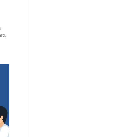
e
aro,