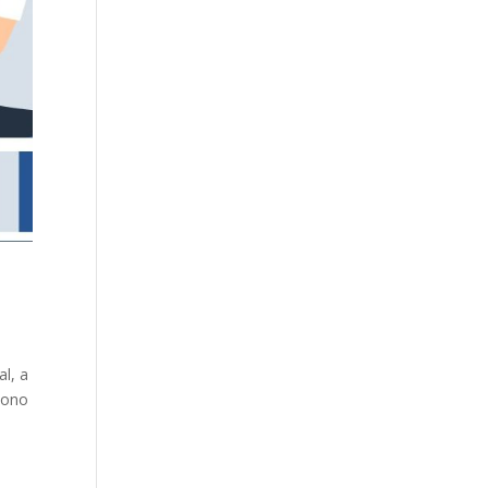
l, a
dono